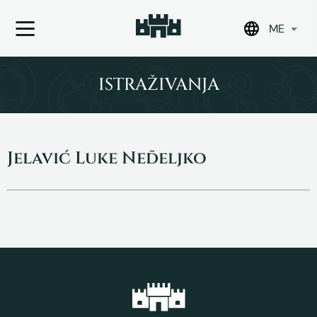
ME
Skip
to
ISTRAŽIVANJA
content
Jelavić Luke Neđeljko