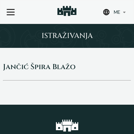
ME
Skip
to
ISTRAŽIVANJA
content
Jančić Špira Blažo