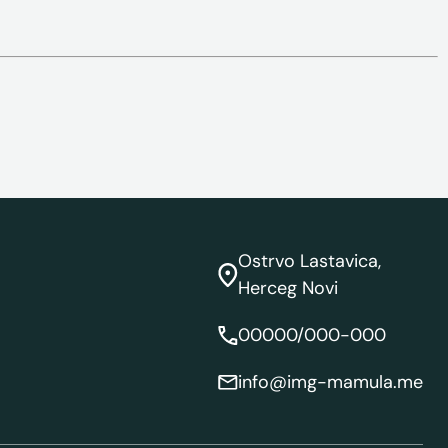
Ostrvo Lastavica,
Herceg Novi
00000/000-000
info@img-mamula.me