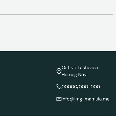
Ostrvo Lastavica,
Herceg Novi
00000/000-000
info@img-mamula.me