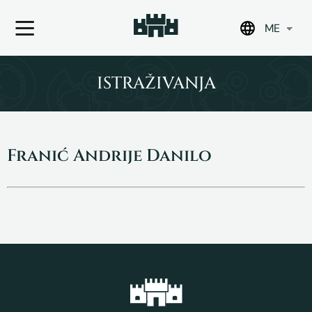
ME
Skip
to
ISTRAŽIVANJA
content
Franić Andrije Danilo