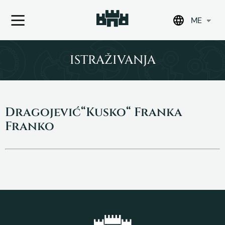
ME
Skip
to
ISTRAŽIVANJA
content
Dragojević“Kusko“ Franka
Franko