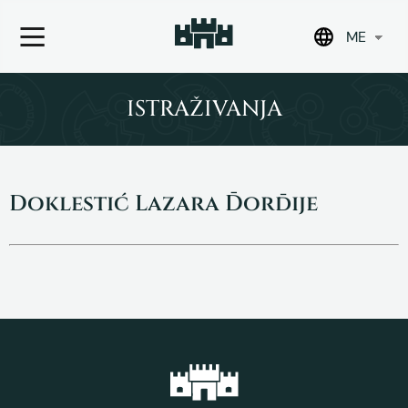
ME
Skip
to
ISTRAŽIVANJA
content
Doklestić Lazara Đorđije