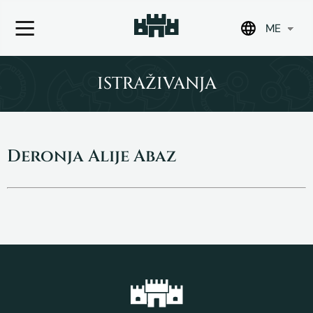
ME
Skip
to
ISTRAŽIVANJA
content
Deronja Alije Abaz