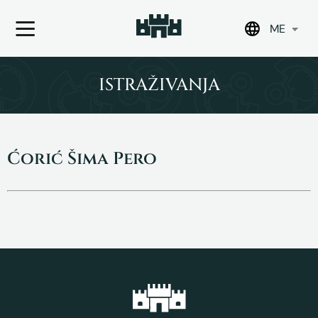
ME
Skip
to
ISTRAŽIVANJA
content
Ćorić Šima Pero