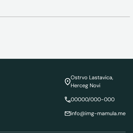
Ostrvo Lastavica,
Herceg Novi
00000/000-000
info@img-mamula.me