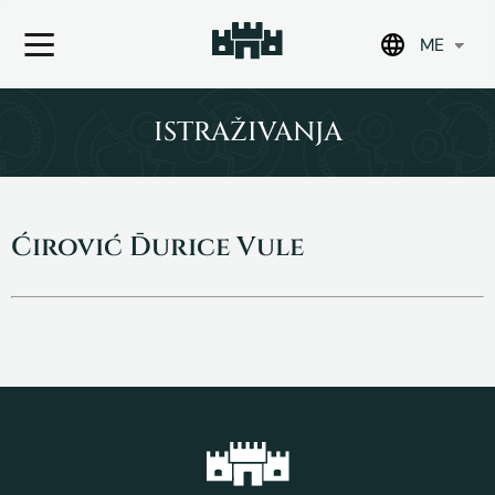
ME
Skip
to
ISTRAŽIVANJA
content
Ćirović Đurice Vule