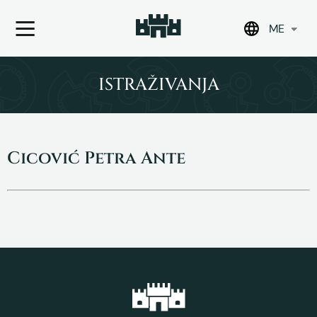
ME
Skip
to
ISTRAŽIVANJA
content
Cicović Petra Ante