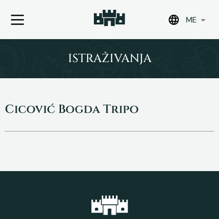
ME
Skip
to
ISTRAŽIVANJA
content
Cicović Bogda Tripo