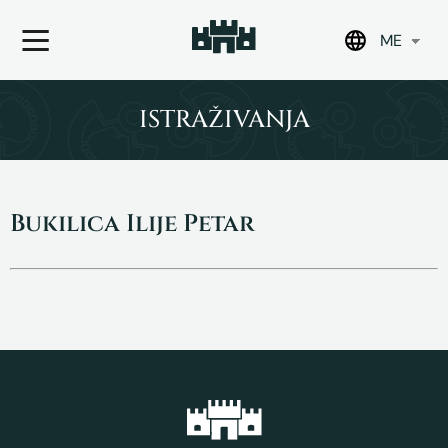
ME
Skip
to
ISTRAŽIVANJA
content
Bukilica Ilije Petar