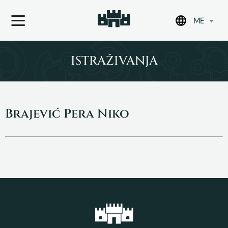
ME
Skip
to
ISTRAŽIVANJA
content
Brajević Pera Niko