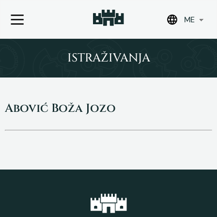
ME
Skip
to
ISTRAŽIVANJA
content
Abović Boža Jozo